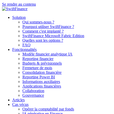
Se rendre au contenu
Solution
Qui sommes-nous ?
Pourquoi utiliser SwiftFinance ?
Comment c'est implanté ?
SwiftFinance Microsoft Fabric Edition
Quelles sont les options ?
FAQ
Fonctionnalités
Modèle financier analytique IA
Reporting financier
Budgets & prévisionnels
Fermeture de mois
Consolidation financière
Reporting Power BI
Informations auxiliaires
Applications financières
Collaboration
Gouvernance
Articles
Cas vécus
Opérer la comptabilité par fonds
IA générative en Finance