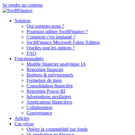
Se rendre au contenu
Solution
Qui sommes-nous ?
Pourquoi utiliser SwiftFinance ?
Comment c'est implanté ?
SwiftFinance Microsoft Fabric Edition
Quelles sont les options ?
FAQ
Fonctionnalités
Modèle financier analytique IA
Reporting financier
Budgets & prévisionnels
Fermeture de mois
Consolidation financière
Reporting Power BI
Informations auxiliaires
Applications financières
Collaboration
Gouvernance
Articles
Cas vécus
Opérer la comptabilité par fonds
IA générative en Finance