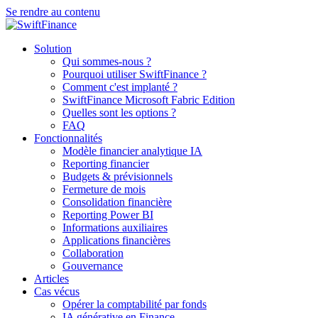
Se rendre au contenu
Solution
Qui sommes-nous ?
Pourquoi utiliser SwiftFinance ?
Comment c'est implanté ?
SwiftFinance Microsoft Fabric Edition
Quelles sont les options ?
FAQ
Fonctionnalités
Modèle financier analytique IA
Reporting financier
Budgets & prévisionnels
Fermeture de mois
Consolidation financière
Reporting Power BI
Informations auxiliaires
Applications financières
Collaboration
Gouvernance
Articles
Cas vécus
Opérer la comptabilité par fonds
IA générative en Finance